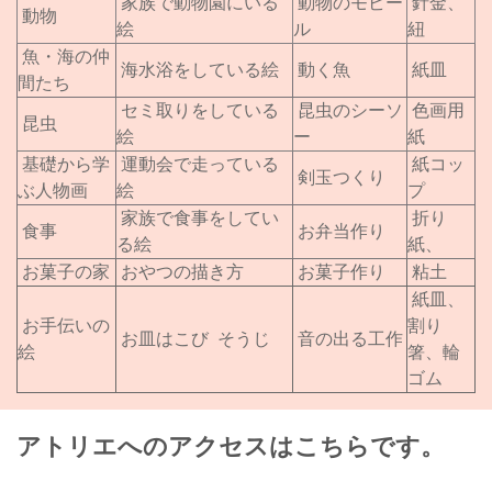
家族で動物園にいる
動物のモビー
針金、
動物
絵
ル
紐
魚・海の仲
海水浴をしている絵
動く魚
紙皿
間たち
セミ取りをしている
昆虫のシーソ
色画用
昆虫
絵
ー
紙
基礎から学
運動会で走っている
紙コッ
剣玉つくり
ぶ人物画
絵
プ
家族で食事をしてい
折り
食事
お弁当作り
る絵
紙、
お菓子の家
おやつの描き方
お菓子作り
粘土
紙皿、
お手伝いの
割り
お皿はこび
そうじ
音の出る工作
絵
箸、輪
ゴム
アトリエへのアクセスはこちらです。