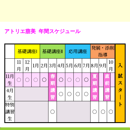
アトリエ萠美 年間スケジュール
発展・添削
基礎講座Ⅰ
基礎講座Ⅱ
応用講座
指導
11
12
10
入
1月
2月
3月
4月
5月
6月
7月
8月
9月
月
月
月
試
11月
春
夏
直
○
○
○
○
○
○
○
○
ス
生
期
期
前
講
講
講
タ
4月
○
○
○
○
習
習
習
｜
生
ト
特別
講習
○
○
○
○
生